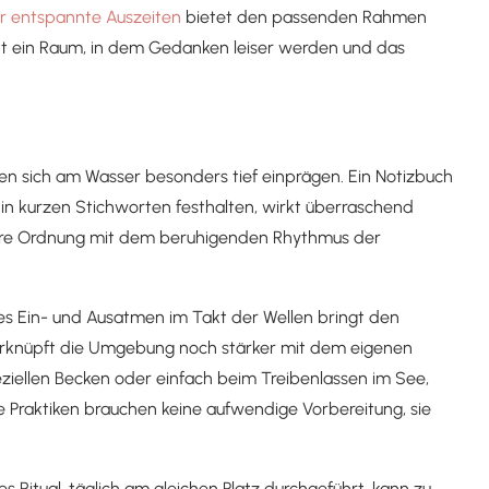
ür entspannte Auszeiten
bietet den passenden Rahmen
eht ein Raum, in dem Gedanken leiser werden und das
nen sich am Wasser besonders tief einprägen. Ein Notizbuch
in kurzen Stichworten festhalten, wirkt überraschend
nnere Ordnung mit dem beruhigenden Rhythmus der
es Ein- und Ausatmen im Takt der Wellen bringt den
 verknüpft die Umgebung noch stärker mit dem eigenen
peziellen Becken oder einfach beim Treibenlassen im See,
he Praktiken brauchen keine aufwendige Vorbereitung, sie
 Ritual, täglich am gleichen Platz durchgeführt, kann zu